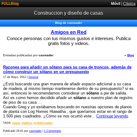
FULLBlog
Móvil
|
Clásica
Construccion y diseño de casas
Blog de casmader
Amigos en Red
Conoce personas con tus mismos gustos e intereses. Publica
gratis fotos y videos.
Entradas publicadas por
casmader
«
Blog
Razones para añadir un sótano para su casa de troncos, además de
cómo construir un sótano en un presupuesto
17 de Mayo, 2012 |
General
¿Está buscando una gran manera de añadir espacio adicional a su casa
de madera, al mismo tiempo mantenerse dentro de su presupuesto? si es
así, entonces le recomendamos considerar un
sótano
a pie de salida.
Así es como hemos decidido añadir un
sótano
a nuestro plan de registro
de piso de su casa ...
Cuando Greg y yo estábamos buscando en nuestras opciones de planos
de planta con Log Homes Hiawatha , que queríamos estar en el rango de
1.500 pies cuadrados. ¿Cómo se nos ocurrió este...
Continuar leyendo
TAGS:
casas
,
madera
,
prefabricadas
Publicado 16:41 por
casmader
|
1 Comentario