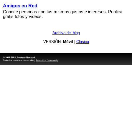
Amigos en Red
Conoce personas con tus mismos gustos e intereses. Publica
gratis fotos y videos.
Archivo del blog
VERSIÓN:
Móvil
|
Clásica
© 2011
FULLServices Network
Todos los derechos reservados |
Privacidad (No móvil)