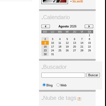
»
Ver perfil
.
Calendario
Agosto
2026
DO
LU
MA
MI
JU
VI
SA
1
2
3
4
5
6
7
8
9
10
11
12
13
14
15
16
17
18
19
20
21
22
23
24
25
26
27
28
29
30
31
.
Buscador
Blog
Web
.
Nube de tags
[
?
]