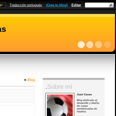
Traducción portugués
¡Crea tu blog!
Editar
as
«
Blog
.
Sobre mí
Juan Casas
Blog dedicado al
desarrollo y diseño
de casas
prefabricadas de
madera